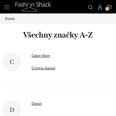
Přejít
N
na
obsah
Domů
K
Všechny značky A-Z
Calvin Klein
C
Cristina Gavioli
Diesel
D