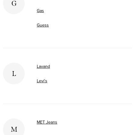
G
Gas
Guess
Lavand
L
Levi's
MET Jeans
M