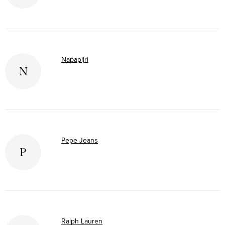
Napapijri
N
Pepe Jeans
P
Ralph Lauren