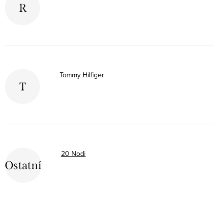
R
Tommy Hilfiger
T
20 Nodi
Ostatní