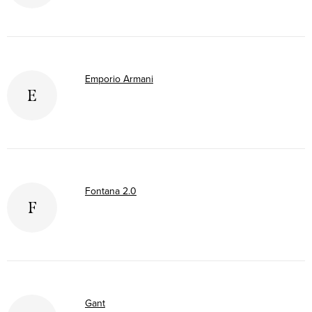
Emporio Armani
E
Fontana 2.0
F
Gant