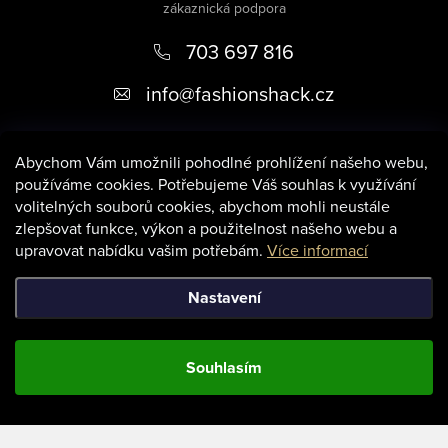
p
703 697 816
a
t
info
@
fashionshack.cz
í
Abychom Vám umožnili pohodlné prohlížení našeho webu,
používáme cookies. Potřebujeme Váš souhlas k využívání
volitelných souborů cookies, abychom mohli neustále
zlepšovat funkce, výkon a použitelnost našeho webu a
Informace pro vás
upravovat nabídku vašim potřebám.
Více informací
Nastavení
Souhlasím