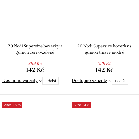
20 Nodi Supersize boxerky s
20 Nodi Supersize boxerky s
gumou černo-zelené
gumou tmavě modré
289 Kč
289 Kč
142 Kč
142 Kč
Dostupné varianty
Dostupné varianty
+ další
+ další
-50 %
-51 %