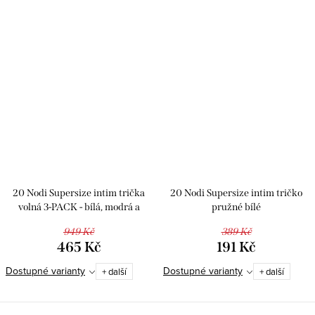
20 Nodi Supersize intim trička
20 Nodi Supersize intim tričko
volná 3-PACK - bílá, modrá a
pružné bílé
černá
949 Kč
389 Kč
465 Kč
191 Kč
Dostupné varianty
Dostupné varianty
+ další
+ další