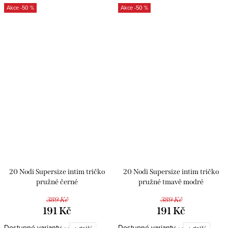
-50 %
-50 %
20 Nodi Supersize intim tričko
20 Nodi Supersize intim tričko
pružné černé
pružné tmavě modré
389 Kč
389 Kč
191 Kč
191 Kč
Dostupné varianty
Dostupné varianty