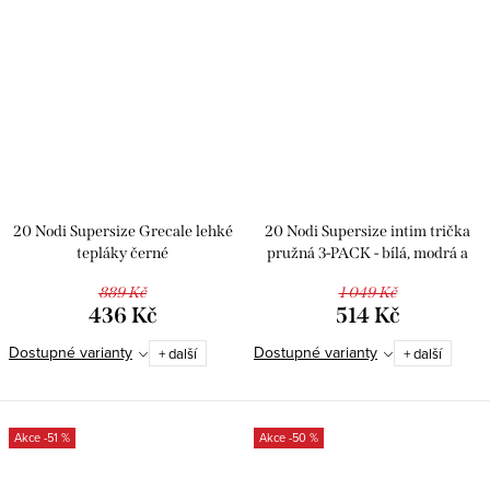
20 Nodi Supersize Grecale lehké
20 Nodi Supersize intim trička
tepláky černé
pružná 3-PACK - bílá, modrá a
černá
889 Kč
1 049 Kč
436 Kč
514 Kč
Dostupné varianty
Dostupné varianty
+ další
+ další
-51 %
-50 %