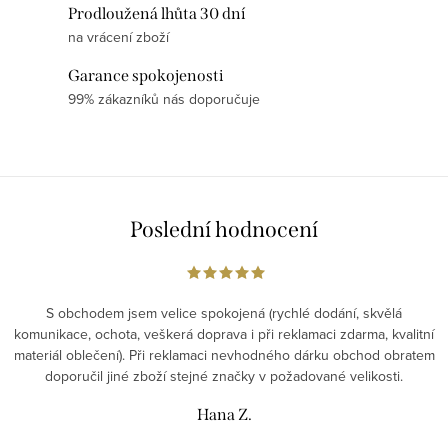
Prodloužená lhůta 30 dní
a
na vrácení zboží
c
í
Garance spokojenosti
p
99% zákazníků nás doporučuje
r
v
k
y
v
Poslední hodnocení
ý
p
i
S obchodem jsem velice spokojená (rychlé dodání, skvělá
s
komunikace, ochota, veškerá doprava i při reklamaci zdarma, kvalitní
materiál oblečení). Při reklamaci nevhodného dárku obchod obratem
u
doporučil jiné zboží stejné značky v požadované velikosti.
Hana Z.