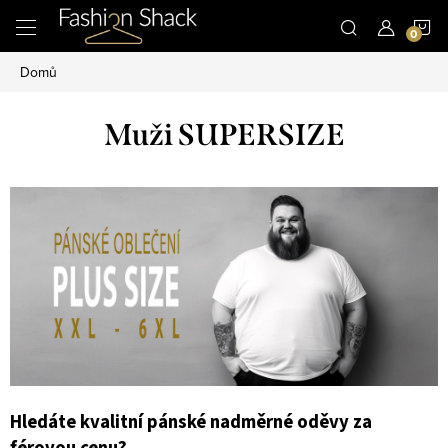
Přejít
N
na
obsah
Domů
K
Muži SUPERSIZE
Hledáte kvalitní pánské nadměrné oděvy za
férovou cenu?