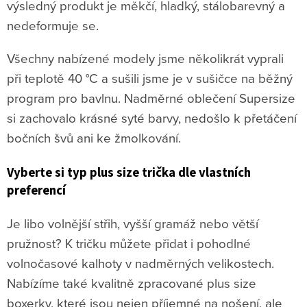
výsledný produkt je měkčí, hladký, stálobarevný a
nedeformuje se.
Všechny nabízené modely jsme několikrát vyprali
při teplotě 40 °C a sušili jsme je v sušičce na běžný
program pro bavlnu. Nadměrné oblečení Supersize
si zachovalo krásné syté barvy, nedošlo k přetáčení
bočních švů ani ke žmolkování.
Vyberte si typ plus size trička dle vlastních
preferencí
Je libo volnější střih, vyšší gramáž nebo větší
pružnost? K tričku můžete přidat i pohodlné
volnočasové kalhoty v nadměrných velikostech.
Nabízíme také kvalitně zpracované plus size
boxerky, které jsou nejen příjemné na nošení, ale