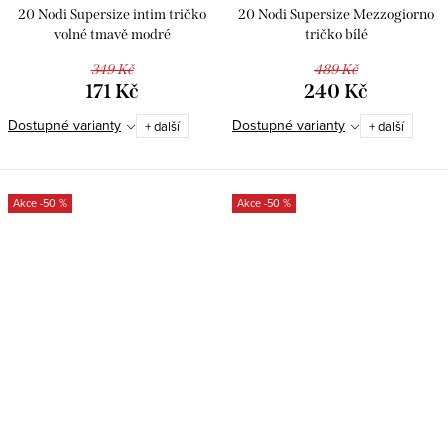
20 Nodi Supersize intim tričko
20 Nodi Supersize Mezzogiorno
volné tmavě modré
tričko bílé
349 Kč
489 Kč
171 Kč
240 Kč
Dostupné varianty
Dostupné varianty
+ další
+ další
-50 %
-50 %