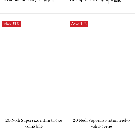
+ další
+ další
-51 %
-51 %
20 Nodi Supersize intim tričko
20 Nodi Supersize intim tričko
volné bílé
volné černé