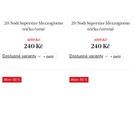
20 Nodi Supersize Mezzogiorno
20 Nodi Supersize Mezzogiorno
tričko černé
tričko červené
489 Kč
489 Kč
240 Kč
240 Kč
Dostupné varianty
Dostupné varianty
+ další
+ další
-50 %
-50 %