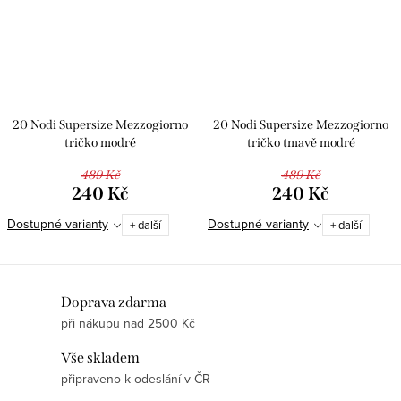
20 Nodi Supersize Mezzogiorno
20 Nodi Supersize Mezzogiorno
tričko modré
tričko tmavě modré
489 Kč
489 Kč
240 Kč
240 Kč
Dostupné varianty
Dostupné varianty
+ další
+ další
O
Doprava zdarma
při nákupu nad 2500 Kč
v
l
Vše skladem
á
připraveno k odeslání v ČR
d