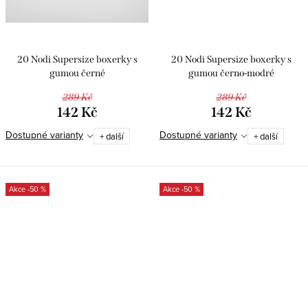
20 Nodi Supersize boxerky s
20 Nodi Supersize boxerky s
gumou černé
gumou černo-modré
289 Kč
289 Kč
142 Kč
142 Kč
Dostupné varianty
Dostupné varianty
+ další
+ další
-50 %
-50 %