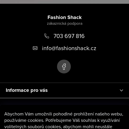
Z
á
Fashion Shack
p
703 697 816
a
t
info
@
fashionshack.cz
í
Informace pro vás
Abychom Vám umožnili pohodlné prohlížení našeho webu,
používáme cookies. Potřebujeme Váš souhlas k využívání
volitelných souborů cookies, abychom mohli neustále