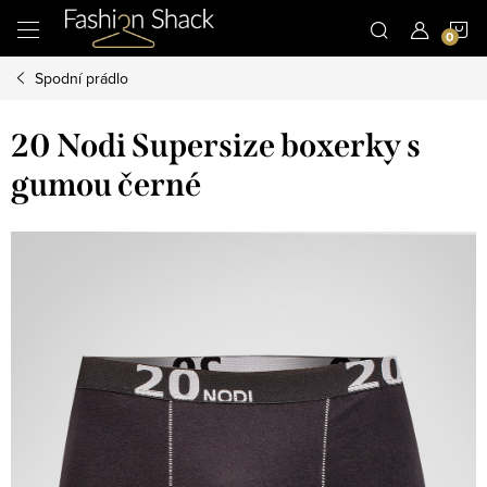
Přejít
N
na
obsah
Spodní prádlo
K
20 Nodi Supersize boxerky s
gumou černé