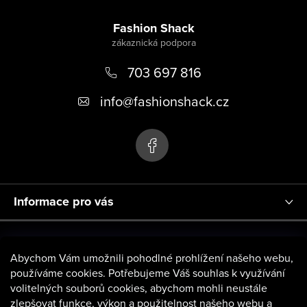
Z
á
Fashion Shack
p
703 697 816
a
t
info
@
fashionshack.cz
í
Informace pro vás
Abychom Vám umožnili pohodlné prohlížení našeho webu,
používáme cookies. Potřebujeme Váš souhlas k využívání
volitelných souborů cookies, abychom mohli neustále
zlepšovat funkce, výkon a použitelnost našeho webu a