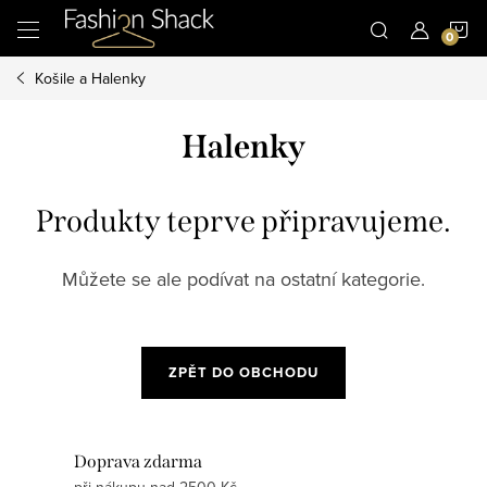
Přejít
N
na
obsah
Košile a Halenky
K
Halenky
Produkty teprve připravujeme.
Můžete se ale podívat na ostatní kategorie.
ZPĚT DO OBCHODU
Doprava zdarma