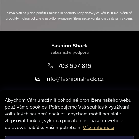
Sleva platí na jedno použití s minimální hodnotou objednávky ve výši 1500Kč. Některé
produkty mohou být z této nabídky vyloučeny. Slevu nelze kombinovat s dalšími akcemi.
Z
á
Fashion Shack
p
703 697 816
a
t
info
@
fashionshack.cz
í
Abychom Vám umožnili pohodlné prohlížení našeho webu,
používáme cookies. Potřebujeme Váš souhlas k využívání
volitelných souborů cookies, abychom mohli neustále
zlepšovat funkce, výkon a použitelnost našeho webu a
Informace pro vás
upravovat nabídku vašim potřebám.
Více informací