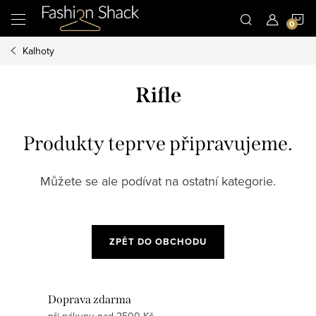
Přejít
N
na
obsah
Kalhoty
K
Rifle
Produkty teprve připravujeme.
Můžete se ale podívat na ostatní kategorie.
ZPĚT DO OBCHODU
Doprava zdarma