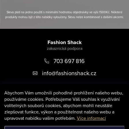
Sleva platí na jedno použití s minimální hodnotou objednávky ve výši 1500Kč. Některé
produkty mohou být z této nabídky vyloučeny. Slevu nelze kombinovat s dalšími akcemi.
Z
á
Fashion Shack
p
703 697 816
a
t
info
@
fashionshack.cz
í
Abychom Vám umožnili pohodlné prohlížení našeho webu,
používáme cookies. Potřebujeme Váš souhlas k využívání
volitelných souborů cookies, abychom mohli neustále
zlepšovat funkce, výkon a použitelnost našeho webu a
Informace pro vás
upravovat nabídku vašim potřebám.
Více informací