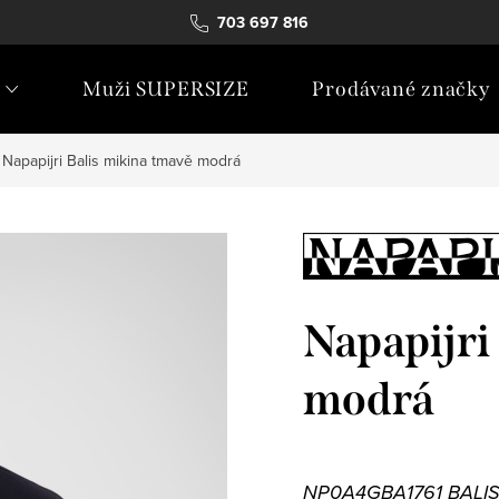
703 697 816
Muži SUPERSIZE
Prodávané značky
Napapijri Balis mikina tmavě modrá
Napapijri
modrá
NP0A4GBA1761 BALIS