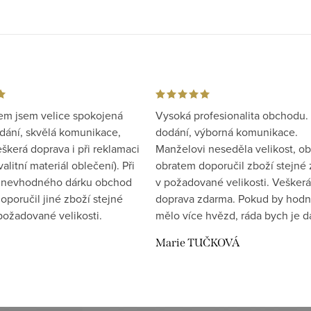
m jsem velice spokojená
Vysoká profesionalita obchodu.
odání, skvělá komunikace,
dodání, výborná komunikace.
škerá doprava i při reklamaci
Manželovi neseděla velikost, o
alitní materiál oblečení). Při
obratem doporučil zboží stejné
i nevhodného dárku obchod
v požadované velikosti. Veškerá
oporučil jiné zboží stejné
doprava zdarma. Pokud by hod
požadované velikosti.
mělo více hvězd, ráda bych je da
Marie TUČKOVÁ