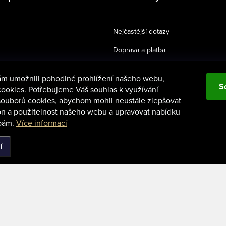
Nejčastější dotazy
Doprava a platba
podmínky
Vrácení zboží
 umožnili pohodlné prohlížení našeho webu,
S
Reklamace
ookies. Potřebujeme Váš souhlas k využívání
 souborů cookies, abychom mohli neustále zlepšovat
on a použitelnost našeho webu a upravovat nabídku
ebám.
Více informací
í
Upravit nastavení cookies