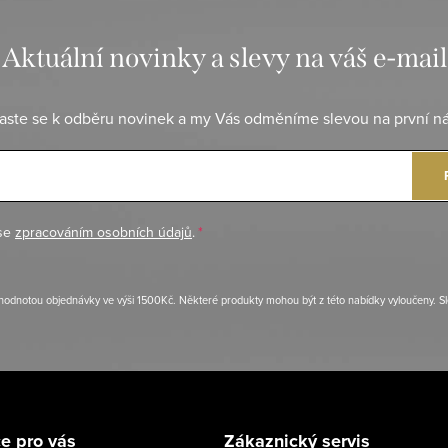
Aktuální novinky a slevy na váš e-mail
laste se k odběru novinek a my Vás odměníme slevou na první n
 se
zpracováním osobních údajů
.
ní hodnotou objednávky ve výši 1500Kč. Některé produkty mohou být z této nabídky vyloučeny. S
e pro vás
Zákaznický servis