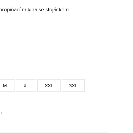
ropínací mikina se stojáčkem.
M
XL
XXL
3XL
u