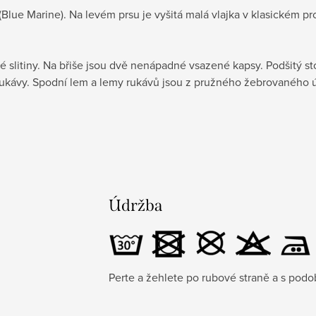
ue Marine). Na levém prsu je vyšitá malá vlajka v klasickém pr
vé slitiny. Na břiše jsou dvě nenápadné vsazené kapsy. Podšitý st
 rukávy. Spodní lem a lemy rukávů jsou z pružného žebrovaného 
Údržba
Perte a žehlete po rubové straně a s pod