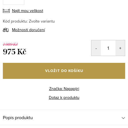
Najít mou velikost
Kód produktu:
Zvolte variantu
Možnosti doručení
1 989 Kč
975 Kč
Měrná
cena:
VLOŽIT DO KOŠÍKU
Značka:
Napapijri
Dotaz k produktu
Popis produktu