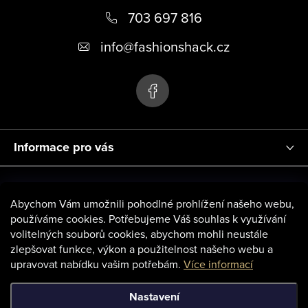
703 697 816
a
t
info
@
fashionshack.cz
í
Informace pro vás
Abychom Vám umožnili pohodlné prohlížení našeho webu,
používáme cookies. Potřebujeme Váš souhlas k využívání
volitelných souborů cookies, abychom mohli neustále
zlepšovat funkce, výkon a použitelnost našeho webu a
upravovat nabídku vašim potřebám.
Více informací
Nastavení