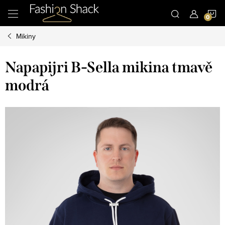
Přejít
N
na
obsah
Mikiny
K
Napapijri B-Sella mikina tmavě
modrá