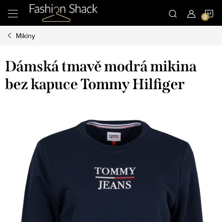
Přejít
N
na
obsah
Mikiny
K
Dámská tmavě modrá mikina
bez kapuce Tommy Hilfiger