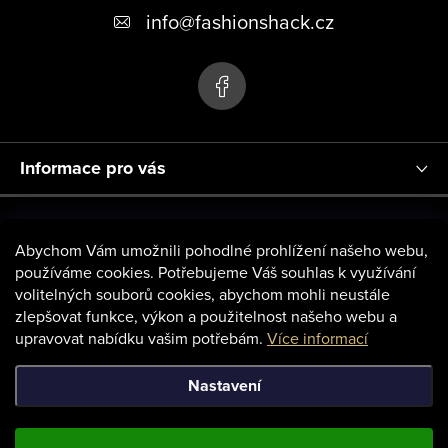
t
info
@
fashionshack.cz
í
Informace pro vás
Abychom Vám umožnili pohodlné prohlížení našeho webu,
používáme cookies. Potřebujeme Váš souhlas k využívání
volitelných souborů cookies, abychom mohli neustále
zlepšovat funkce, výkon a použitelnost našeho webu a
upravovat nabídku vašim potřebám.
Více informací
Nastavení
Copyright 2026
Fashion Shack
. Všechna práva vyhrazena.
Upravit
nastavení cookies