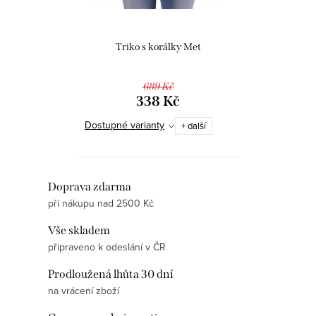
ů
t
ů
Triko s korálky Met
689 Kč
338 Kč
Dostupné varianty
+ další
O
Doprava zdarma
při nákupu nad 2500 Kč
v
l
Vše skladem
á
připraveno k odeslání v ČR
d
Prodloužená lhůta 30 dní
a
na vrácení zboží
c