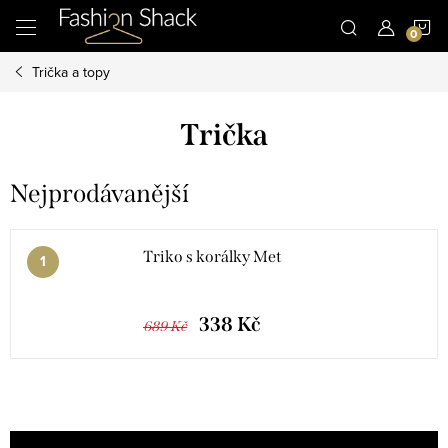
Přejít
N
na
obsah
Trička a topy
K
Trička
Nejprodávanější
Triko s korálky Met
338 Kč
689 Kč