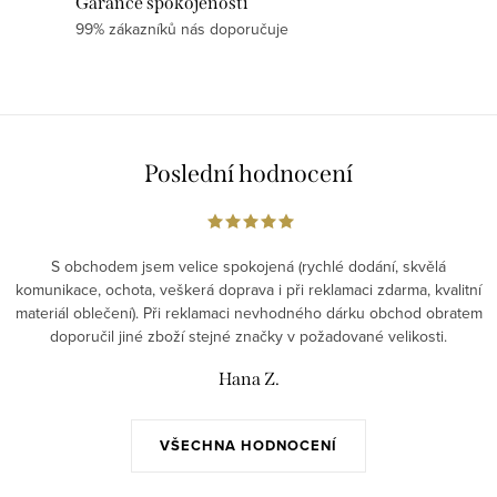
í
Garance spokojenosti
p
99% zákazníků nás doporučuje
r
v
k
y
v
Poslední hodnocení
ý
p
i
S obchodem jsem velice spokojená (rychlé dodání, skvělá
s
komunikace, ochota, veškerá doprava i při reklamaci zdarma, kvalitní
materiál oblečení). Při reklamaci nevhodného dárku obchod obratem
u
doporučil jiné zboží stejné značky v požadované velikosti.
Hana Z.
VŠECHNA HODNOCENÍ