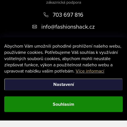
p
703 697 816
a
t
info
@
fashionshack.cz
í
Abychom Vám umožnili pohodlné prohlížení našeho webu,
používáme cookies. Potřebujeme Váš souhlas k využívání
volitelných souborů cookies, abychom mohli neustále
zlepšovat funkce, výkon a použitelnost našeho webu a
Informace pro vás
upravovat nabídku vašim potřebám.
Více informací
Nastavení
Souhlasím